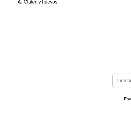
A: 
Gluten y huevos.
Restaurante El Sarao
CONTAC
Disfruta de nuestra comida mediterránea en 
Introduce
Castellón.
Env
+34 611 39 80 80
elsaraorestaurante@gmail.com
www.elsaraorestaurante.com © 2025. Todos los derechos re