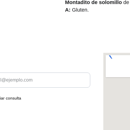
Montadito de solomillo 
de
A: 
Gluten.
TANOS
 tu correo electrónico
iar consulta
servados.